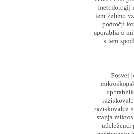
metodologij n
tem želimo vz
področji ko
uporabljajo mi
s tem spod
Posvet j
mikroskopsk
uporabniko
raziskovalc
raziskovalce n
stanja mikros
udeleženci 
načrtovanju i