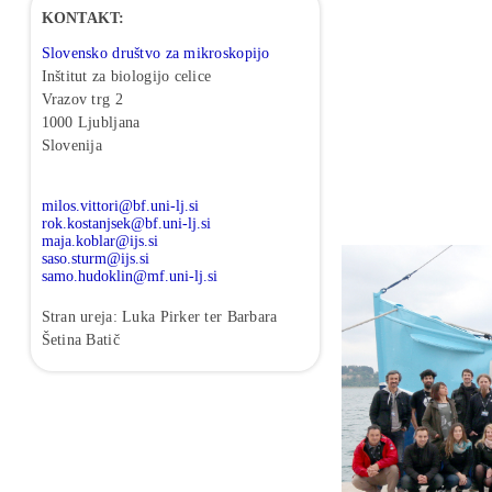
KONTAKT:
Slovensko društvo za mikroskopijo
Inštitut za biologijo celice
Vrazov trg 2
1000 Ljubljana
Slovenija
milos.vittori@bf.uni-lj.si
rok.kostanjsek@bf.uni-lj.si
maja.koblar@ijs.si
saso.sturm@ijs.si
samo.hudoklin@mf.uni-lj.si
Stran ureja: Luka Pirker ter Barbara
Šetina Batič