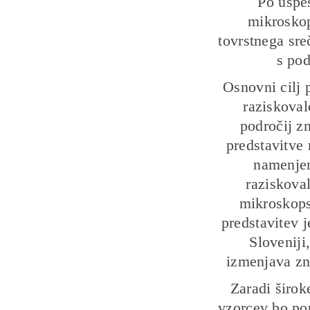
Po uspe
mikroskop
tovrstnega sre
s pod
Osnovni cilj 
raziskoval
področij zn
predstavitve
namenjen
raziskoval
mikroskops
predstavitev 
Sloveniji
izmenjava zn
Zaradi širok
vzorcev bo pou